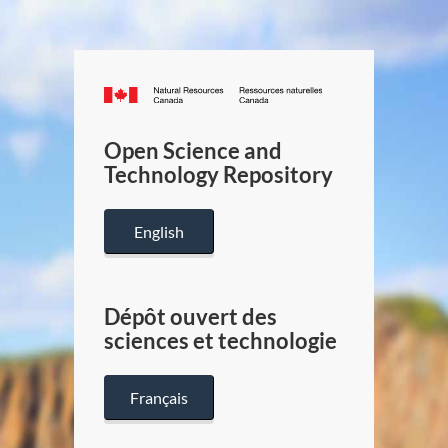
Canada.ca
/
Gouverneme
Open Science and
du
Technology Repository
Canada
English
Dépôt ouvert des
sciences et technologie
Français