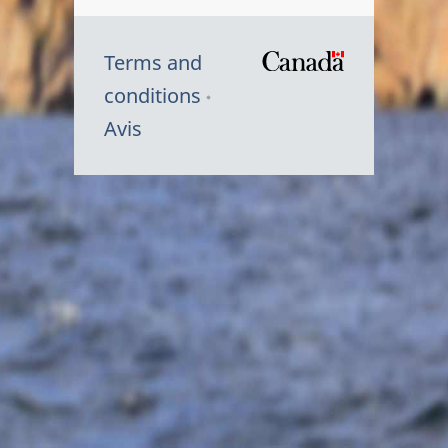
Terms and
/
conditions
Symbole
Avis
du
gouvernem
du
Canada