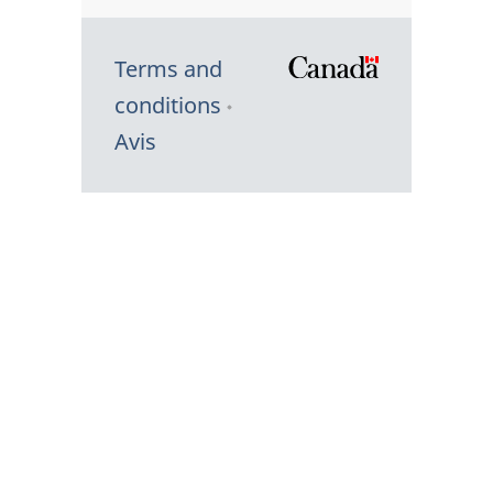
Terms and
/
conditions
Symbole
Avis
du
gouvernem
du
Canada