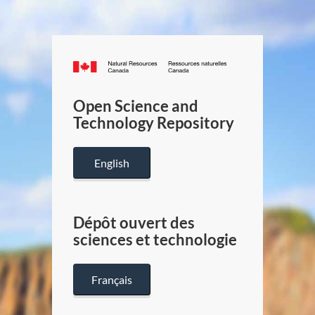
Canada.ca
/
Gouverneme
Open Science and
du
Technology Repository
Canada
English
Dépôt ouvert des
sciences et technologie
Français