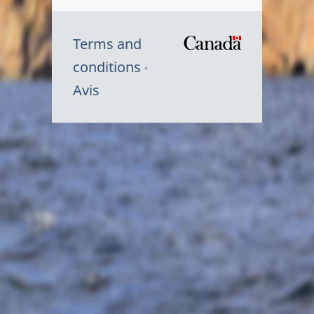
Terms and
/
conditions
Symbole
Avis
du
gouvernem
du
Canada