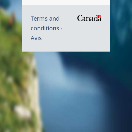
Terms and
/
conditions
Symbole
Avis
du
gouvernem
du
Canada