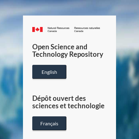
Canada.ca
/
Gouverneme
Open Science and
du
Technology Repository
Canada
English
Dépôt ouvert des
sciences et technologie
Français