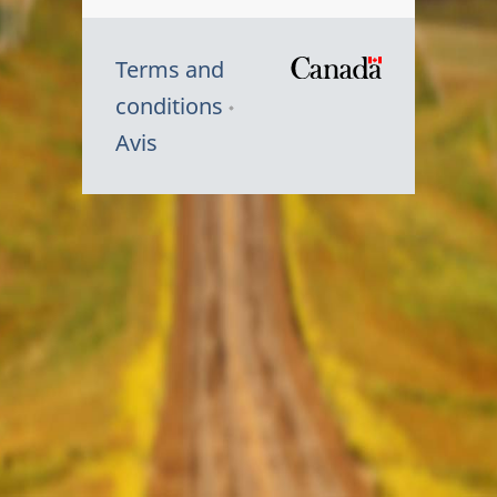
Terms and
/
conditions
Symbole
Avis
du
gouvernem
du
Canada