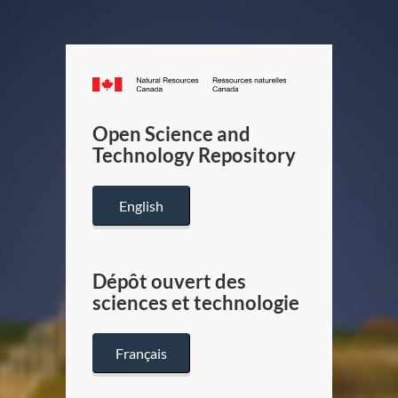
Canada.ca
/
Gouverneme
Open Science and
du
Technology Repository
Canada
English
Dépôt ouvert des
sciences et technologie
Français