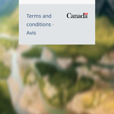
Terms and
/
conditions
Symbole
Avis
du
gouvernem
du
Canada