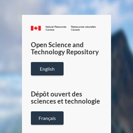
Canada.ca
/
Gouverneme
Open Science and
du
Technology Repository
Canada
English
Dépôt ouvert des
sciences et technologie
Français