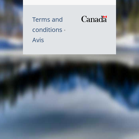
Terms and
/
conditions
Symbole
Avis
du
gouvernem
du
Canada