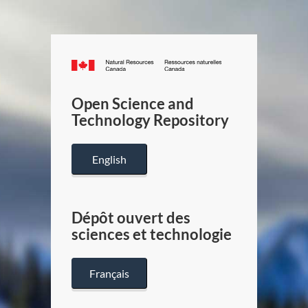
Canada.ca
/
Gouverneme
Open Science and
du
Technology Repository
Canada
English
Dépôt ouvert des
sciences et technologie
Français