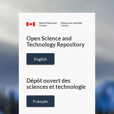
Canada.ca
/
Gouverneme
Open Science and
du
Technology Repository
Canada
English
Dépôt ouvert des
sciences et technologie
Français