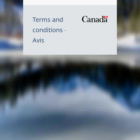
Terms and
/
conditions
Symbole
Avis
du
gouvernem
du
Canada