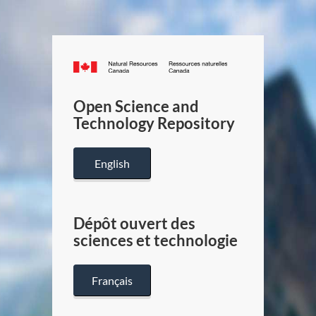
Canada.ca
/
Gouverneme
Open Science and
du
Technology Repository
Canada
English
Dépôt ouvert des
sciences et technologie
Français