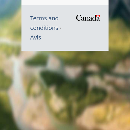
Terms and
/
conditions
Symbole
Avis
du
gouvernem
du
Canada