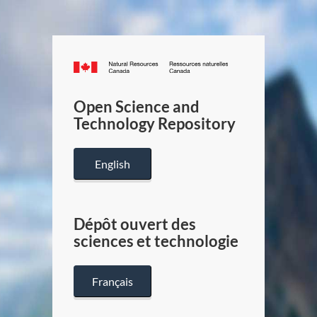
Canada.ca
/
Gouverneme
Open Science and
du
Technology Repository
Canada
English
Dépôt ouvert des
sciences et technologie
Français