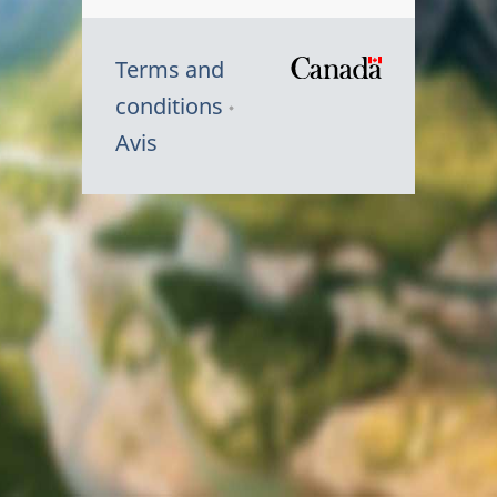
Terms and
/
conditions
Symbole
Avis
du
gouvernem
du
Canada