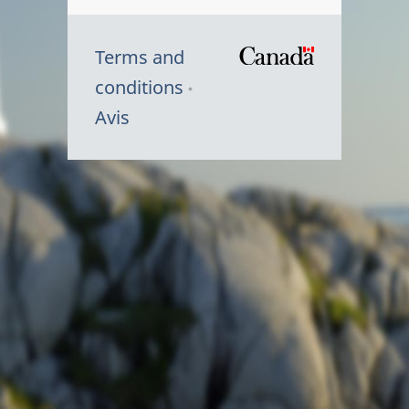
Terms and
/
conditions
Symbole
Avis
du
gouvernem
du
Canada