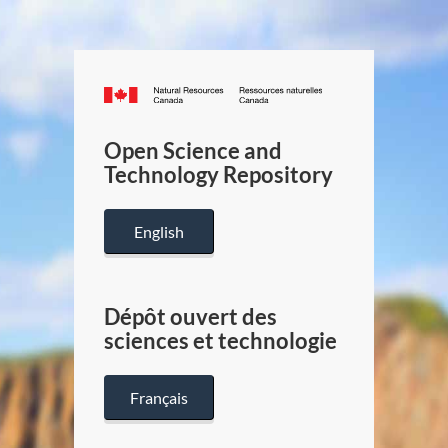
Canada.ca
/
Gouverneme
Open Science and
du
Technology Repository
Canada
English
Dépôt ouvert des
sciences et technologie
Français