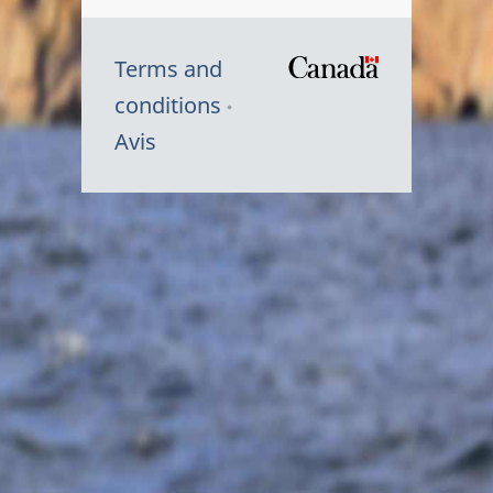
Terms and
/
conditions
Symbole
Avis
du
gouvernem
du
Canada