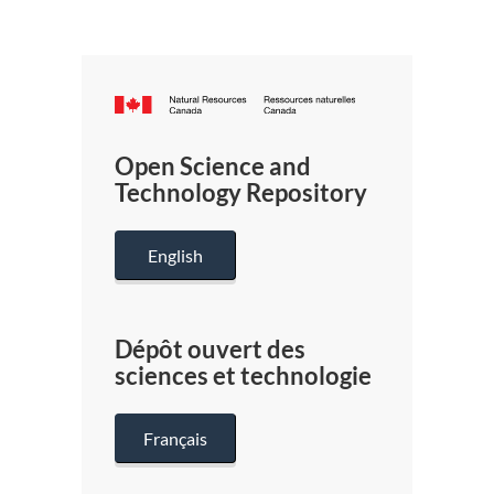
Canada.ca
/
Gouverneme
Open Science and
du
Technology Repository
Canada
English
Dépôt ouvert des
sciences et technologie
Français