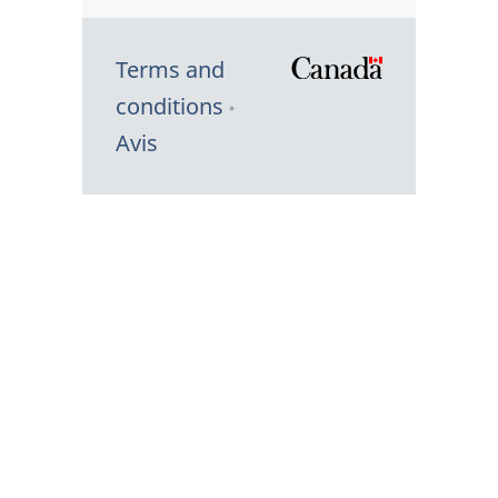
Terms and
/
conditions
Symbole
Avis
du
gouvernem
du
Canada