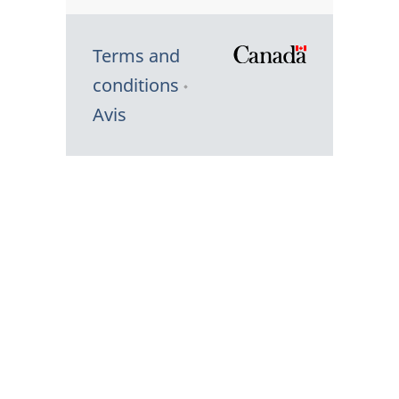
Terms and
/
conditions
Symbole
Avis
du
gouvernem
du
Canada