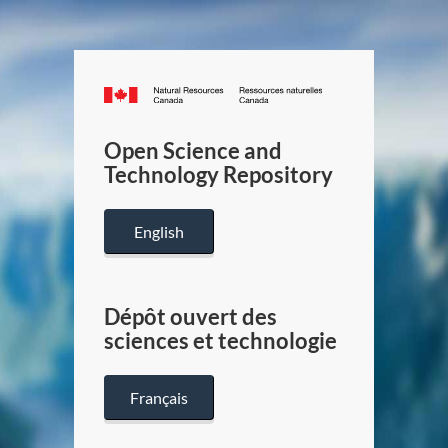
Canada.ca
/
Gouverneme
Open Science and
du
Technology Repository
Canada
English
Dépôt ouvert des
sciences et technologie
Français