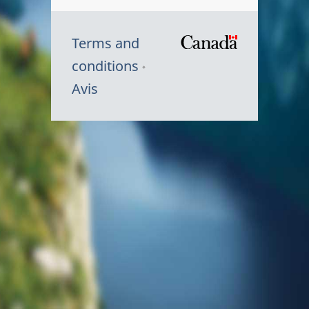
Terms and
/
conditions
Symbole
Avis
du
gouvernem
du
Canada