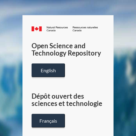
Canada.ca
/
Gouverneme
Open Science and
du
Technology Repository
Canada
English
Dépôt ouvert des
sciences et technologie
Français