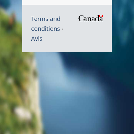
Terms and
/
conditions
Symbole
Avis
du
gouvernem
du
Canada