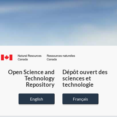
Canada.ca
/
Gouvernement
Open Science and
Dépôt ouvert des
du
Technology
sciences et
Canada
Repository
technologie
English
Français