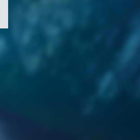
/
Symbole
du
gouvernement
du
Canada