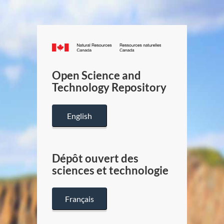
Canada.ca
/
Gouverneme
Open Science and
du
Technology Repository
Canada
English
Dépôt ouvert des
sciences et technologie
Français