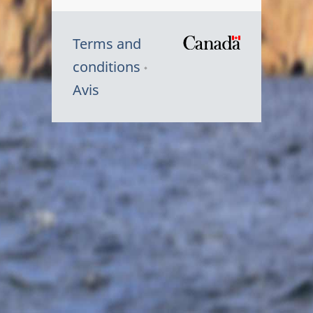
Terms and
/
conditions
Symbole
Avis
du
gouvernem
du
Canada