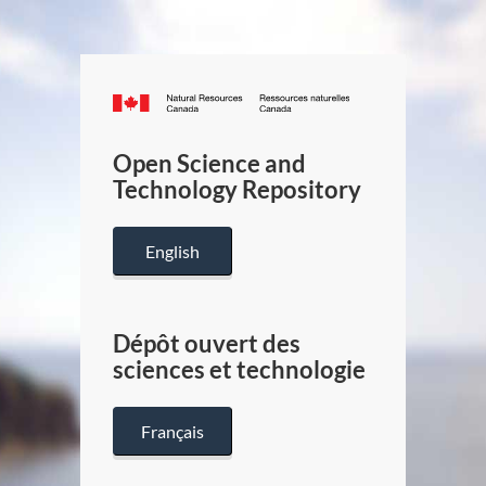
Canada.ca
/
Gouverneme
Open Science and
du
Technology Repository
Canada
English
Dépôt ouvert des
sciences et technologie
Français