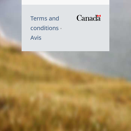
Terms and
/
conditions
Symbole
Avis
du
gouvernem
du
Canada