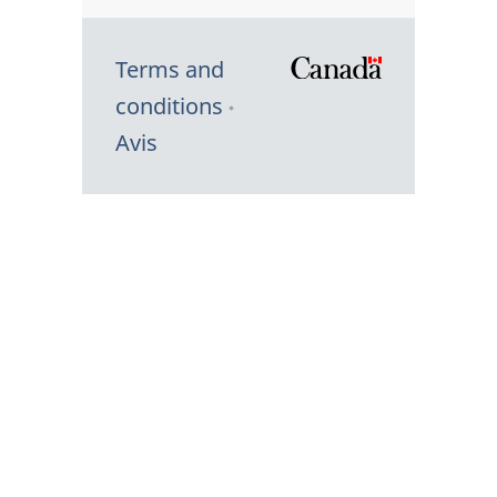
Terms and
/
conditions
Symbole
Avis
du
gouvernem
du
Canada