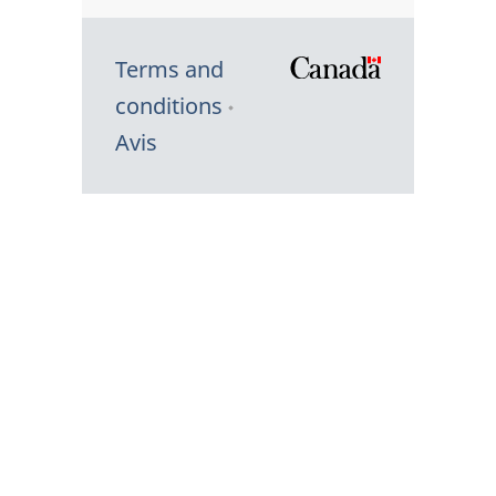
Terms and
/
conditions
Symbole
Avis
du
gouvernem
du
Canada