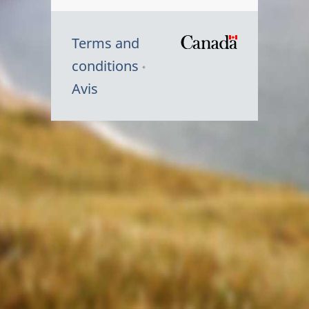
Terms and
/
conditions
Symbole
Avis
du
gouvernem
du
Canada