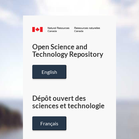
Canada.ca
/
Gouverneme
Open Science and
du
Technology Repository
Canada
English
Dépôt ouvert des
sciences et technologie
Français