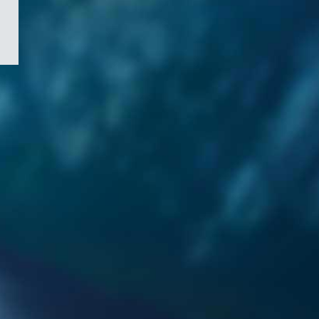
/
Symbole
du
gouvernement
du
Canada