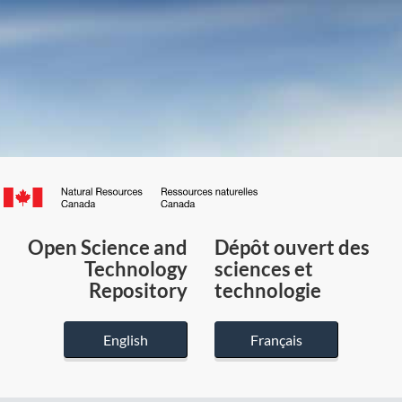
Canada.ca
/
Gouvernement
Open Science and
Dépôt ouvert des
du
Technology
sciences et
Canada
Repository
technologie
English
Français