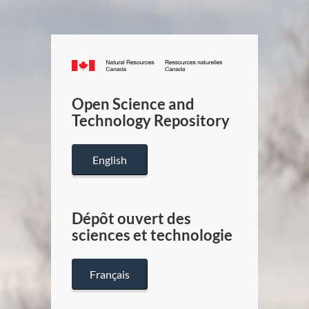
Canada.ca
/
Gouverneme
Open Science and
du
Technology Repository
Canada
English
Dépôt ouvert des
sciences et technologie
Français