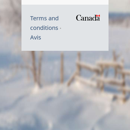
Terms and
/
conditions
Symbole
Avis
du
gouvernem
du
Canada