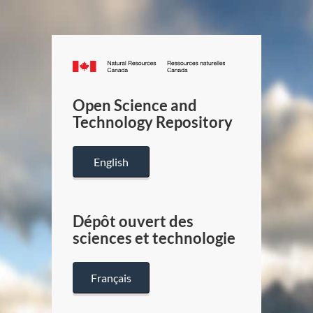
Canada.ca
/
Gouverneme
Open Science and
du
Technology Repository
Canada
English
Dépôt ouvert des
sciences et technologie
Français