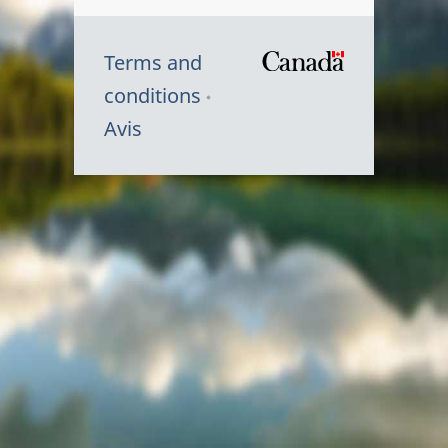
Terms and
/
conditions
Symbole
Avis
du
gouvernem
du
Canada