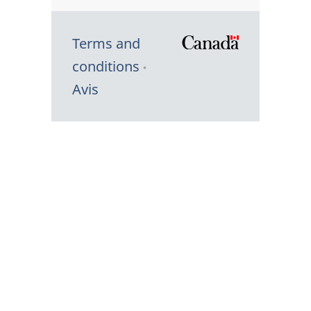
Terms and
/
conditions
Symbole
Avis
du
gouvernem
du
Canada