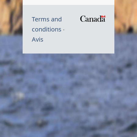
Terms and
/
conditions
Symbole
Avis
du
gouvernem
du
Canada