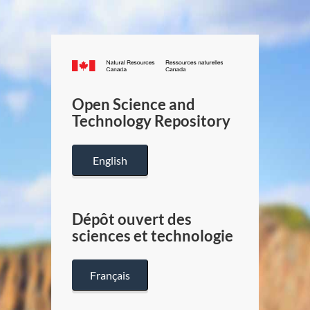
Canada.ca
/
Gouverneme
Open Science and
du
Technology Repository
Canada
English
Dépôt ouvert des
sciences et technologie
Français