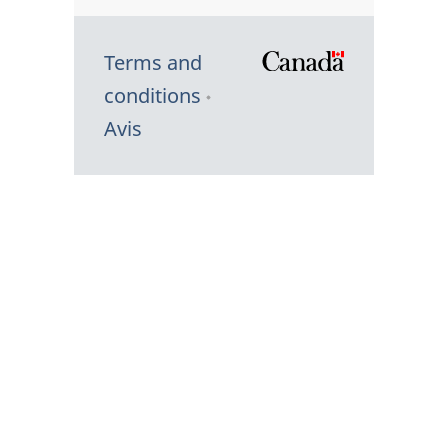
Terms and
/
conditions
Symbole
Avis
du
gouvernem
du
Canada