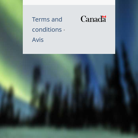
Terms and
/
conditions
Symbole
Avis
du
gouvernem
du
Canada