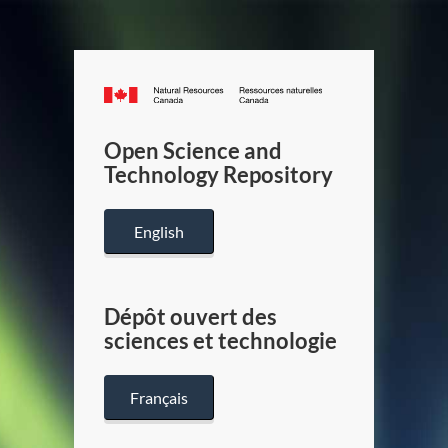
Canada.ca
/
Gouverneme
Open Science and
du
Technology Repository
Canada
English
Dépôt ouvert des
sciences et technologie
Français