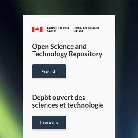
Canada.ca
/
Gouverneme
Open Science and
du
Technology Repository
Canada
English
Dépôt ouvert des
sciences et technologie
Français