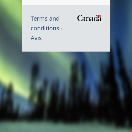
Terms and
/
conditions
Symbole
Avis
du
gouvernem
du
Canada