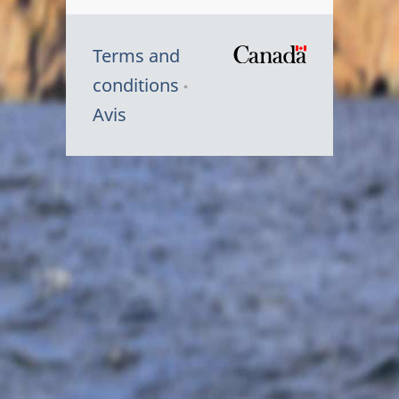
Terms and
/
conditions
Symbole
Avis
du
gouvernem
du
Canada