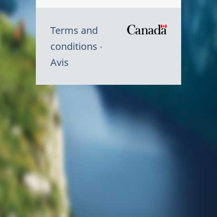
Terms and
/
conditions
Symbole
Avis
du
gouvernem
du
Canada