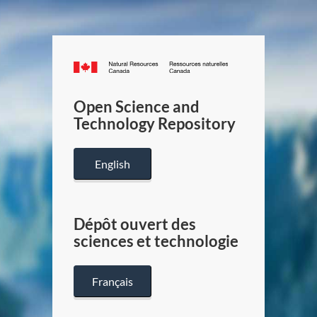
Canada.ca
/
Gouverneme
Open Science and
du
Technology Repository
Canada
English
Dépôt ouvert des
sciences et technologie
Français