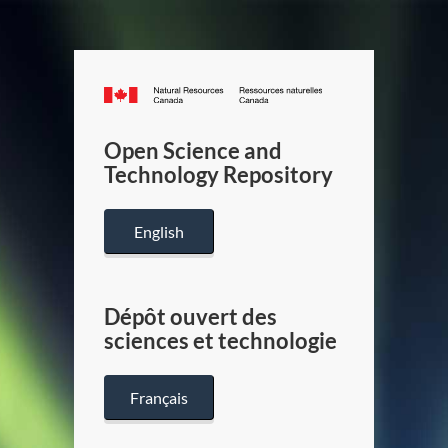
Canada.ca
/
Gouverneme
Open Science and
du
Technology Repository
Canada
English
Dépôt ouvert des
sciences et technologie
Français