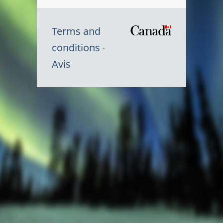
Terms and
/
conditions
Symbole
Avis
du
gouvernem
du
Canada