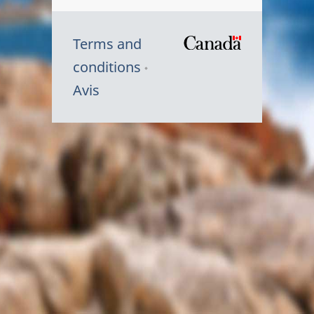
Terms and
/
conditions
Symbole
Avis
du
gouvernem
du
Canada