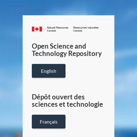
Canada.ca
/
Gouverneme
Open Science and
du
Technology Repository
Canada
English
Dépôt ouvert des
sciences et technologie
Français