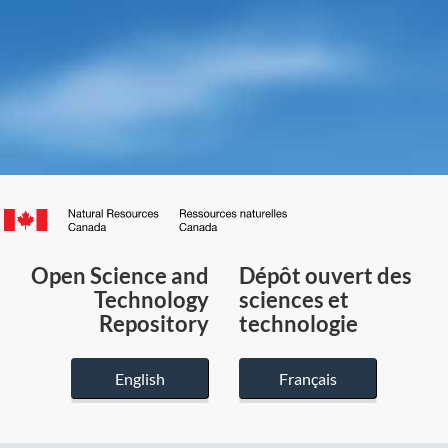
Canada.ca
/
Gouvernement
Open Science and
Dépôt ouvert des
du
Technology
sciences et
Canada
Repository
technologie
English
Français