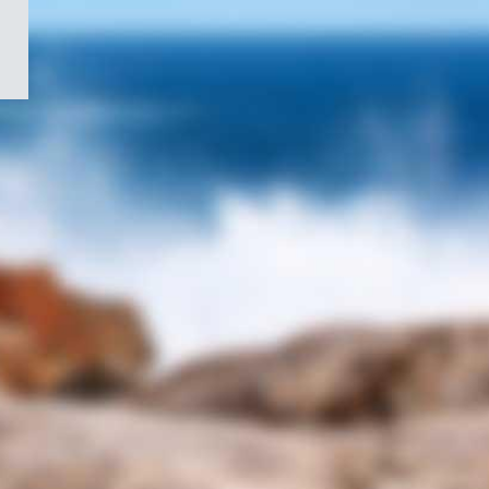
/
Symbole
du
gouvernement
du
Canada