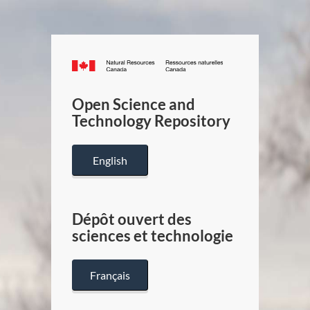
Canada.ca
/
Gouverneme
Open Science and
du
Technology Repository
Canada
English
Dépôt ouvert des
sciences et technologie
Français