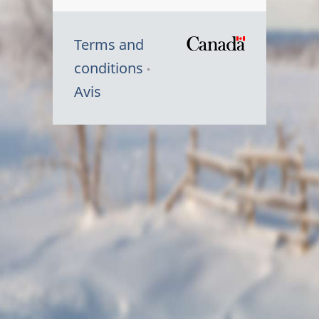
Terms and
/
conditions
Symbole
Avis
du
gouvernem
du
Canada