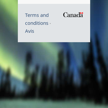
Terms and
/
conditions
Symbole
Avis
du
gouvernem
du
Canada