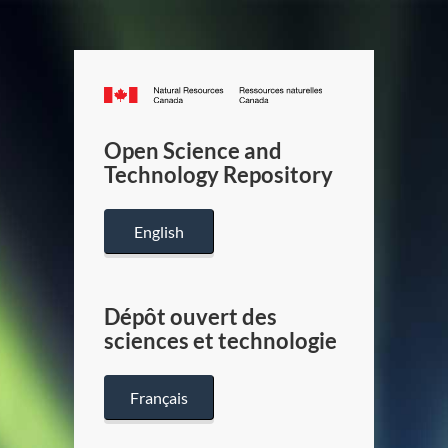
Canada.ca
/
Gouverneme
Open Science and
du
Technology Repository
Canada
English
Dépôt ouvert des
sciences et technologie
Français