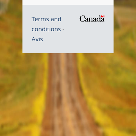
Terms and
/
conditions
Symbole
Avis
du
gouvernem
du
Canada