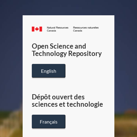
Canada.ca
/
Gouverneme
Open Science and
du
Technology Repository
Canada
English
Dépôt ouvert des
sciences et technologie
Français