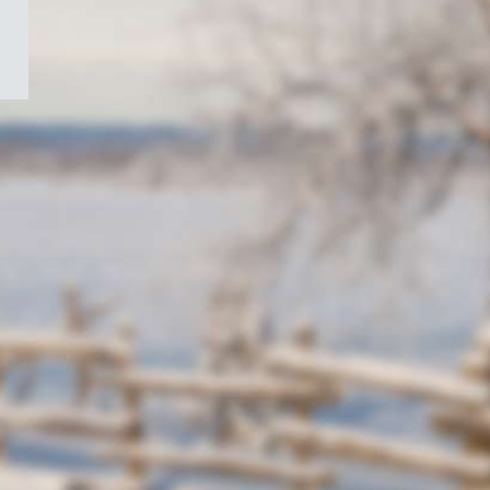
/
Symbole
du
gouvernement
du
Canada