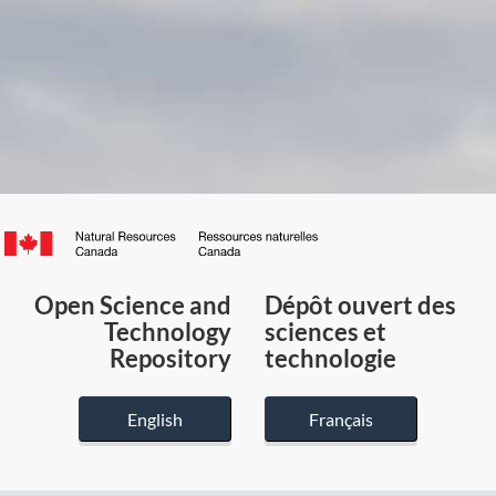
Canada.ca
/
Gouvernement
Open Science and
Dépôt ouvert des
du
Technology
sciences et
Canada
Repository
technologie
English
Français