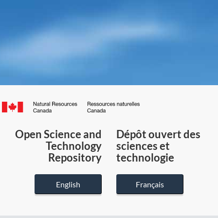
Canada.ca
/
Gouvernement
Open Science and
Dépôt ouvert des
du
Technology
sciences et
Canada
Repository
technologie
English
Français