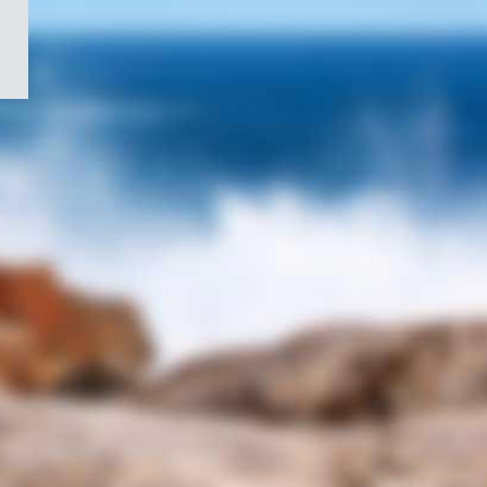
/
Symbole
du
gouvernement
du
Canada