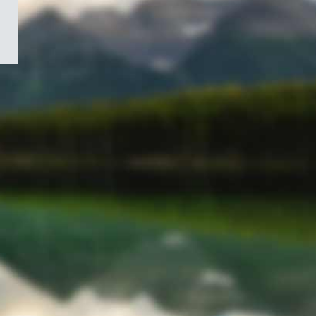
/
Symbole
du
gouvernement
du
Canada