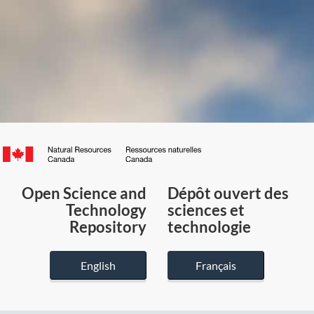
Canada.ca
/
Gouvernement
Open Science and
Dépôt ouvert des
du
Technology
sciences et
Canada
Repository
technologie
English
Français