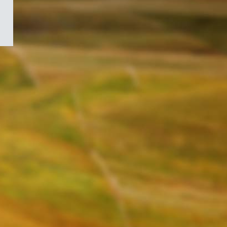
/
Symbole
du
gouvernement
du
Canada