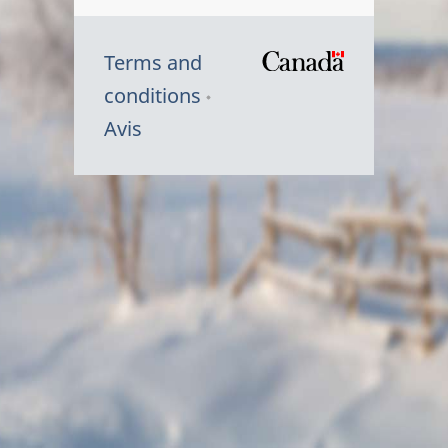
Terms and
/
conditions
Symbole
Avis
du
gouvernem
du
Canada