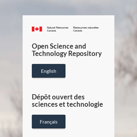
Canada.ca
/
Gouverneme
Open Science and
du
Technology Repository
Canada
English
Dépôt ouvert des
sciences et technologie
Français