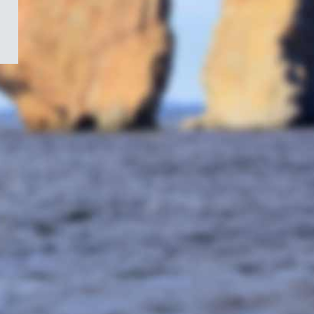
/
Symbole
du
gouvernement
du
Canada