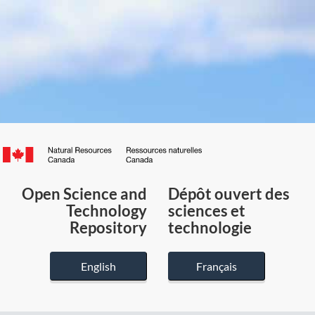
Canada.ca
/
Gouvernement
Open Science and
Dépôt ouvert des
du
Technology
sciences et
Canada
Repository
technologie
English
Français