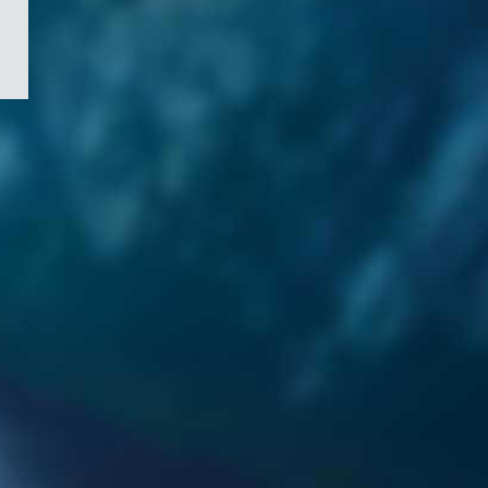
/
Symbole
du
gouvernement
du
Canada