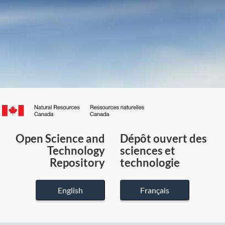
Canada.ca
/
Gouvernement
Open Science and
Dépôt ouvert des
du
Technology
sciences et
Canada
Repository
technologie
English
Français