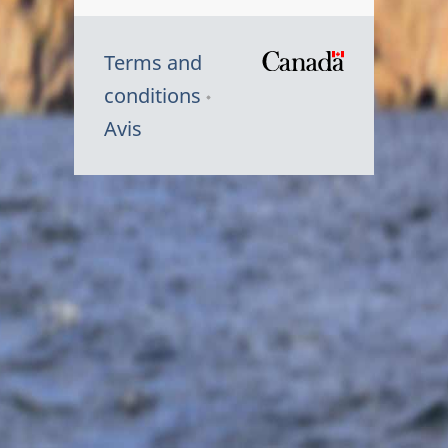
Terms and
/
conditions
Symbole
Avis
du
gouvernem
du
Canada