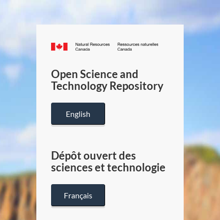
Canada.ca
/
Gouverneme
Open Science and
du
Technology Repository
Canada
English
Dépôt ouvert des
sciences et technologie
Français