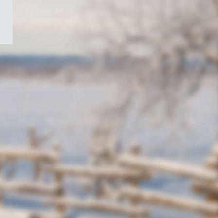
/
Symbole
du
gouvernement
du
Canada