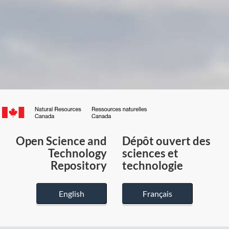
Canada.ca
/
Gouvernement
Open Science and
Dépôt ouvert des
du
Technology
sciences et
Canada
Repository
technologie
English
Français