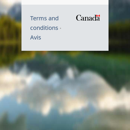
Terms and
/
conditions
Symbole
Avis
du
gouvernem
du
Canada