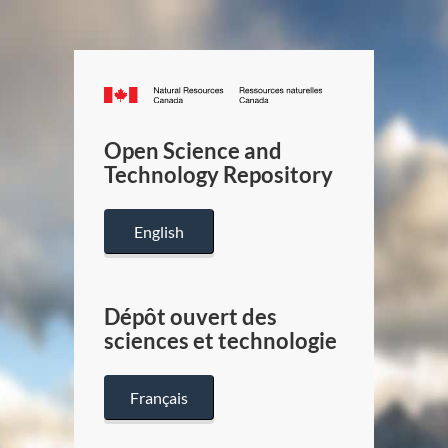
Canada.ca
/
Gouverneme
Open Science and
du
Technology Repository
Canada
English
Dépôt ouvert des
sciences et technologie
Français