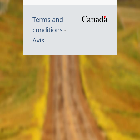
Terms and
/
conditions
Symbole
Avis
du
gouvernem
du
Canada