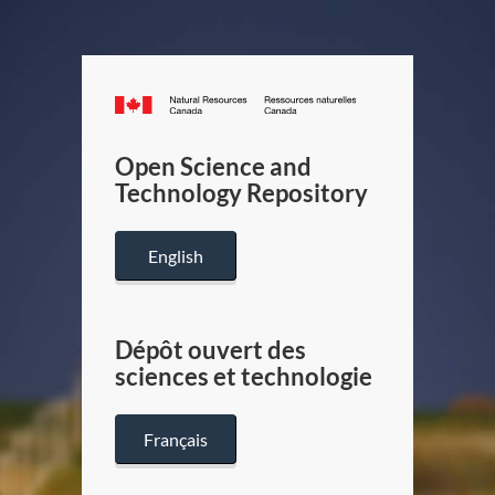
Canada.ca
/
Gouverneme
Open Science and
du
Technology Repository
Canada
English
Dépôt ouvert des
sciences et technologie
Français