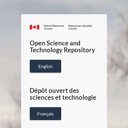
Canada.ca
/
Gouverneme
Open Science and
du
Technology Repository
Canada
English
Dépôt ouvert des
sciences et technologie
Français