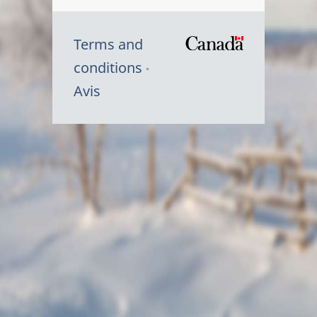
Terms and
/
conditions
Symbole
Avis
du
gouvernem
du
Canada